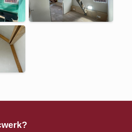
ucwerk
?