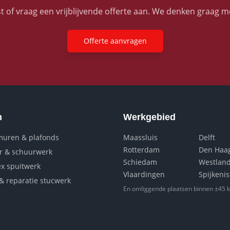
st of vraag een vrijblijvende offerte aan. We denken graag m
Offerte aanvragen
n
Werkgebied
muren & plafonds
Maassluis
Delft
Rotterdam
Den Haa
er & schuurwerk
Schiedam
Westlan
tex spuitwerk
Vlaardingen
Spijkeni
& reparatie stucwerk
En omliggende plaatsen binnen ±45 