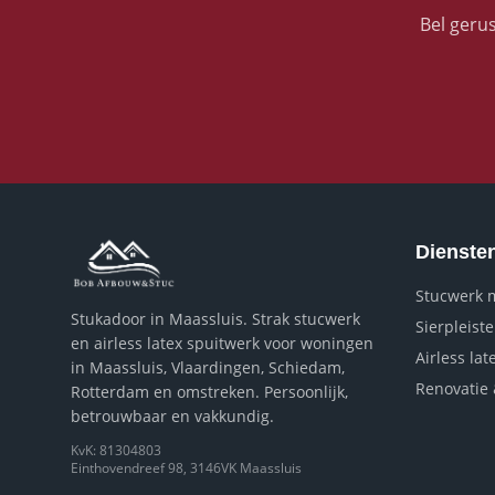
Bel geru
Dienste
Stucwerk 
Stukadoor in Maassluis. Strak stucwerk
Sierpleist
en airless latex spuitwerk voor woningen
Airless la
in Maassluis, Vlaardingen, Schiedam,
Renovatie 
Rotterdam en omstreken. Persoonlijk,
betrouwbaar en vakkundig.
KvK: 81304803
Einthovendreef 98, 3146VK Maassluis