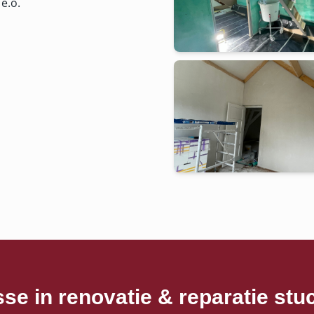
e.o.
sse in
renovatie & reparatie st