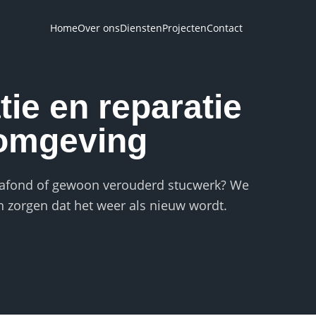
Home
Over ons
Diensten
Projecten
Contact
ie en reparatie
 omgeving
lafond of gewoon verouderd stucwerk? We
en zorgen dat het weer als nieuw wordt.