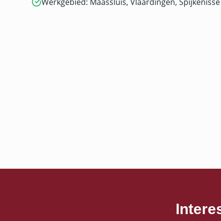
Werkgebied: Maassluis, Vlaardingen, Spijkenisse 
Intere