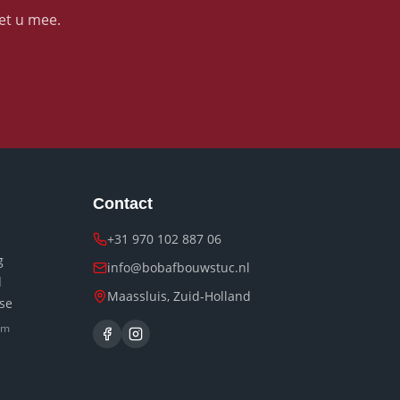
et u mee.
Contact
+31 970 102 887 06
g
info@bobafbouwstuc.nl
d
Maassluis, Zuid-Holland
sse
km